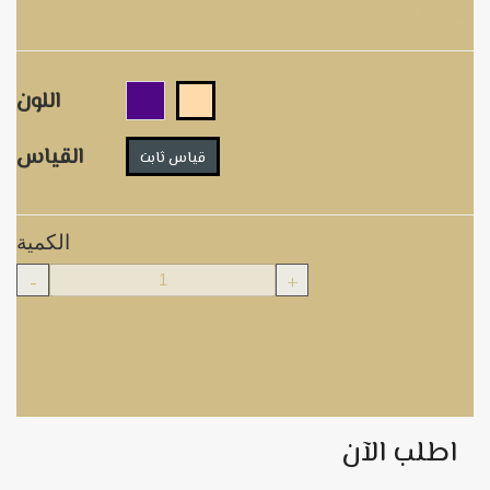
M.B221
اللون
القياس
قياس ثابت
الكمية
-
+
اطلب الآن