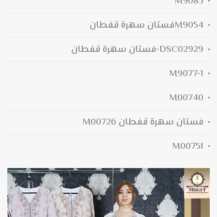
M9085
M9054فستان سهرة قفطان
DSC02929-فستان سهرة قفطان
M9077-1
M00740
فستان سهرة قفطان M00726
M00751