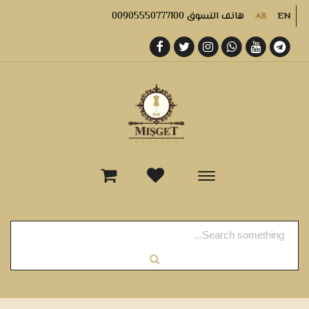
هاتف التسوق 00905550777100
AR
EN
-