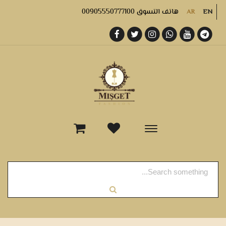
هاتف التسوق 00905550777100
AR
EN
-