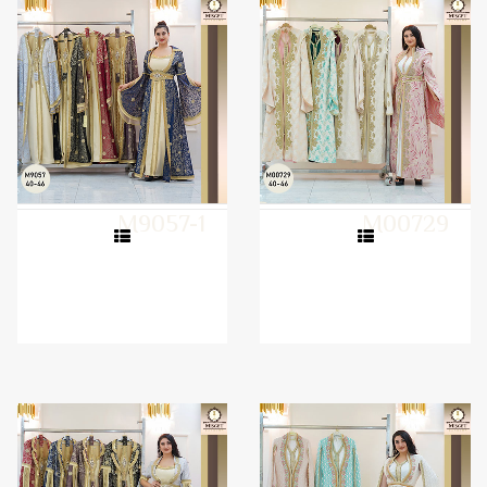
M9057-1
M00729