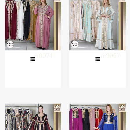
m00741
m9067