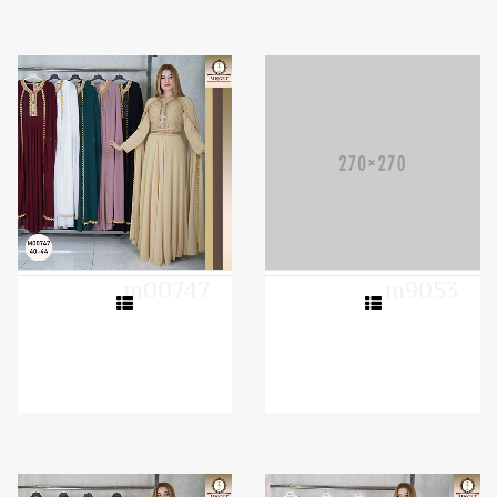
m00747
m9053