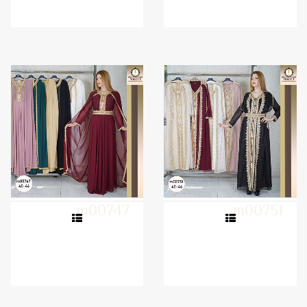
m00747
m00751