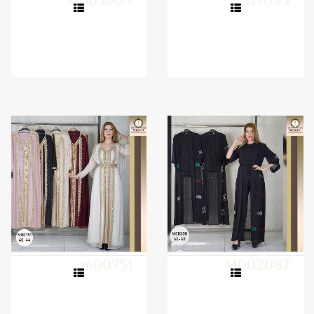
M003004
M9055
m00751
M002087