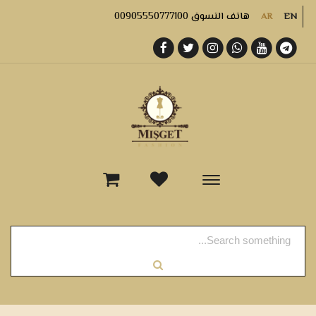
هاتف التسوق 00905550777100
AR
EN
-