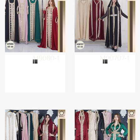
M9080-1
M00707-1