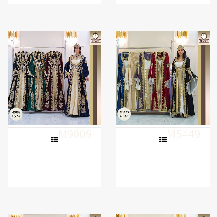
M9009
M5449