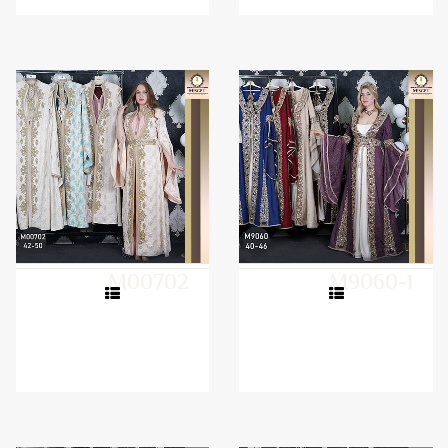
M00702
M9060-1