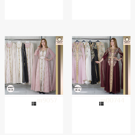
m9057
m00744