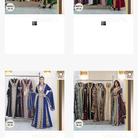
M00823
M00716
M9060-2
M9074-1