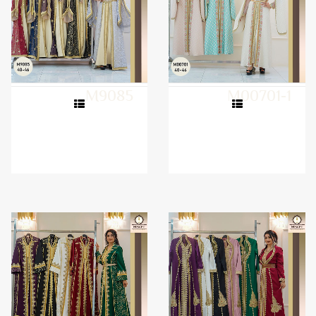
M9085
M00701-1