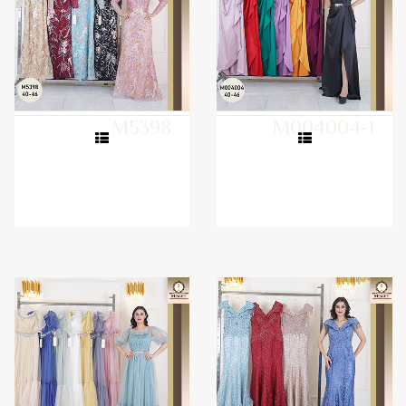
M5398
M004004-1